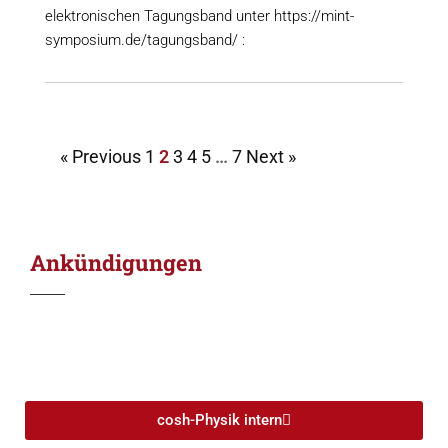
elektronischen Tagungsband unter https://mint-
symposium.de/tagungsband/ :
« Previous
1
2
3
4
5
…
7
Next »
Ankündigungen
cosh-Physik intern